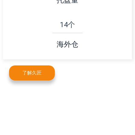
托盘量
14
个
海外仓
了解久匠